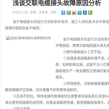
浅谈交联电缆接头故障原因分析
2015-11-23
来源：买卖宝
分享：
由于电缆接头的运行方式和条件各异、施工人员的技术水平高
故障的原因也各不相同。
由于电缆接头的运行方式和条
齐等原因，致使交联电缆接头发生
⑴制作电缆接头工艺不佳。
①连接金具接触面处理不佳。
质、毛刺和氧化层。这是不为人们
面极易生产一层坚硬而又绝缘的氧
得多。
②导体损伤。交联绝缘层强度
脆用钢锯环切深痕，往往掌握不好而使导线损伤。
③芯线不到位。导体连接时绝缘剥切长度要求压接金具孔深加5
串位使导线端部形成空隙，仅靠金具壁厚导通，致使接触电阻增大、
⑵压力不够。