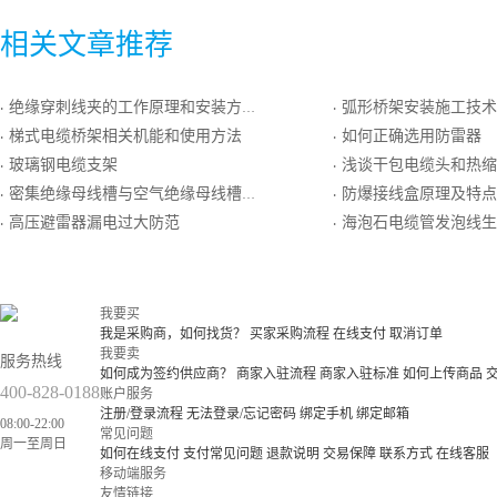
相关文章推荐
绝缘穿刺线夹的工作原理和安装方法
弧形桥架安装施工技术
·
·
梯式电缆桥架相关机能和使用方法
如何正确选用防雷器
·
·
玻璃钢电缆支架
浅谈干包电缆头和热缩
·
·
密集绝缘母线槽与空气绝缘母线槽的区别及选用
防爆接线盒原理及特点
·
·
高压避雷器漏电过大防范
海泡石电缆管发泡线生产
·
·
我要买
我是采购商，如何找货？
买家采购流程
在线支付
取消订单
我要卖
服务热线
如何成为签约供应商？
商家入驻流程
商家入驻标准
如何上传商品
400-828-0188
账户服务
注册/登录流程
无法登录/忘记密码
绑定手机
绑定邮箱
08:00-22:00
常见问题
周一至周日
如何在线支付
支付常见问题
退款说明
交易保障
联系方式
在线客服
移动端服务
友情链接