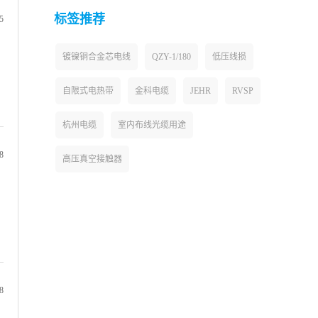
标签推荐
5
镀镍铜合金芯电线
QZY-1/180
低压线损
自限式电热带
金科电缆
JEHR
RVSP
杭州电缆
室内布线光缆用途
8
高压真空接触器
8