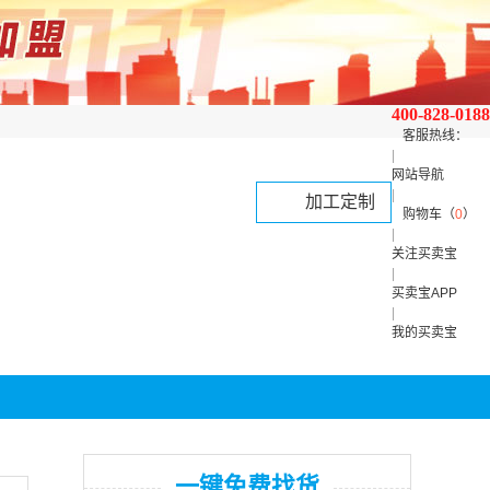
400-828-0188
客服热线：
|
网站导航
|
加工定制
购物车（
0
）
|
关注买卖宝
|
买卖宝APP
|
我的买卖宝
一键免费找货