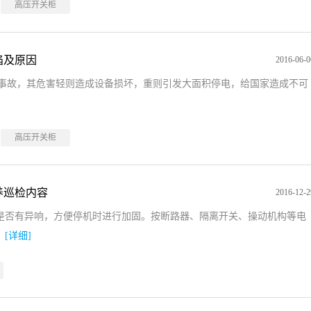
高压开关柜
陷及原因
2016-06-0
缘事故，其危害轻则造成设备损坏，重则引发大面积停电，给国家造成不可
高压开关柜
养巡检内容
2016-12-2
是否有异响，方便停机时进行加固。按断路器、隔离开关、操动机构等电
。
[详细]