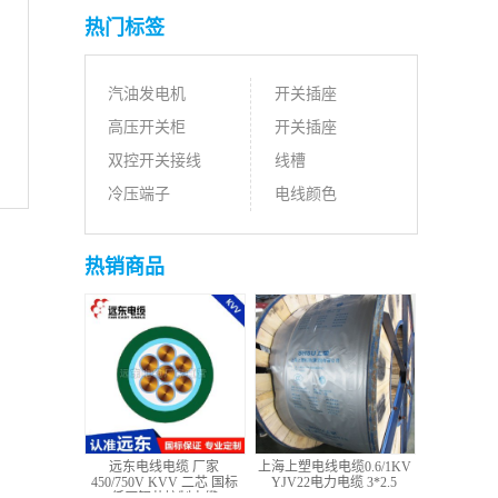
热门标签
汽油发电机
开关插座
高压开关柜
开关插座
双控开关接线
线槽
冷压端子
电线颜色
热销商品
远东电线电缆 厂家
上海上塑电线电缆0.6/1KV
450/750V KVV 二芯 国标
YJV22电力电缆 3*2.5