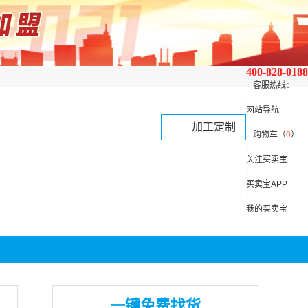
400-828-0188
客服热线：
|
网站导航
|
加工定制
购物车（
0
）
|
关注买卖宝
|
买卖宝APP
|
我的买卖宝
一键免费找货