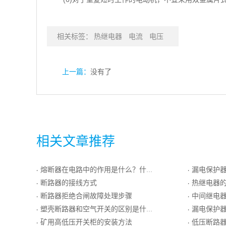
相关标签：
热继电器
电流
电压
上一篇：
没有了
相关文章推荐
熔断器在电路中的作用是什么？什么是熔断器式隔离开关
漏电保护器
·
·
断路器的接线方式
热继电器
·
·
断路器拒绝合闸故障处理步骤
中间继电器工
·
·
塑壳断路器和空气开关的区别是什么呢？该如何选择合适塑壳断路器呢？
漏电保护
·
·
矿用高低压开关柜的安装方法
低压断路器在低
·
·