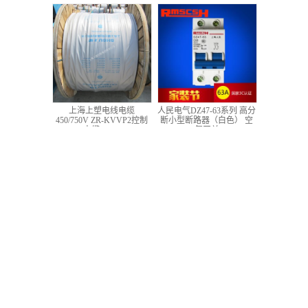
低压铜芯控制电缆
上海上塑电线电缆
人民电气DZ47-63系列 高分
450/750V ZR-KVVP2控制
断小型断路器（白色） 空
电缆 4*1.5
气开关