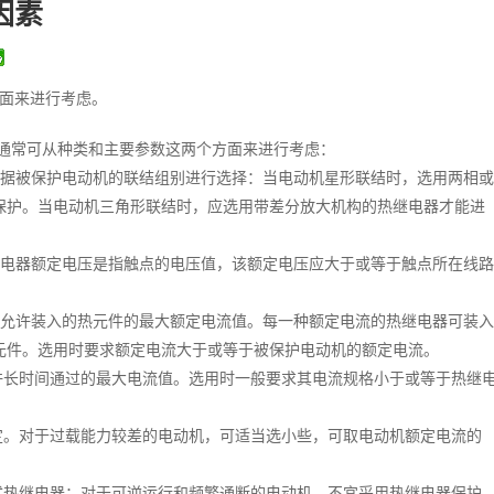
因素
面来进行考虑。
通常可从种类和主要参数这两个方面来进行考虑：
应根据被保护电动机的联结组别进行选择：当电动机星形联结时，选用两相或
保护。当电动机三角形联结时，应选用带差分放大机构的热继电器才能进
热继电器额定电压是指触点的电压值，该额定电压应大于或等于触点所在线路
是指允许装入的热元件的最大额定电流值。每一种额定电流的热继电器可装入
元件。选用时要求额定电流大于或等于被保护电动机的额定电流。
允许长时间通过的最大电流值。选用时一般要求其电流规格小于或等于热继
整定。对于过载能力较差的电动机，可适当选小些，可取电动机额定电流的
片式热继电器；对于可逆运行和频繁通断的电动机，不宜采用热继电器保护