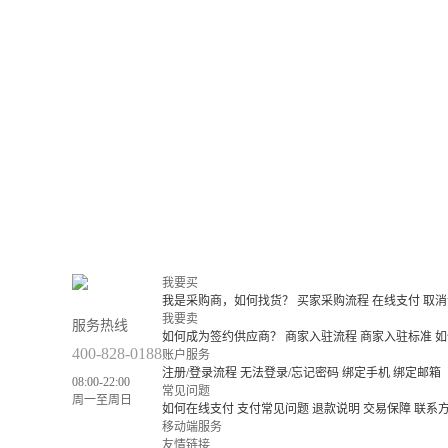
我要买
我是采购商，如何找货？
买家采购流程
在线支付
取消
我要卖
服务热线
如何成为签约供应商？
商家入驻流程
商家入驻标准
如
400-828-0188
账户服务
注册/登录流程
无法登录/忘记密码
绑定手机
绑定邮箱
08:00-22:00
常见问题
周一至周日
如何在线支付
支付常见问题
退款说明
交易保障
联系
移动端服务
友情链接