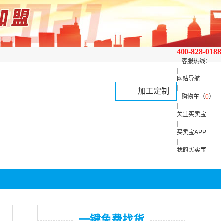
400-828-0188
客服热线：
|
网站导航
|
加工定制
购物车（
0
）
|
关注买卖宝
|
买卖宝APP
|
我的买卖宝
一键免费找货