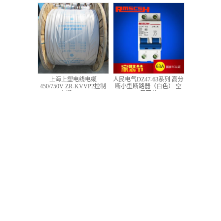
低压铜芯控制电缆
上海上塑电线电缆
人民电气DZ47-63系列 高分
450/750V ZR-KVVP2控制
断小型断路器（白色） 空
电缆 4*1.5
气开关