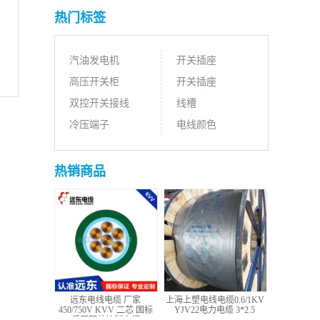
热门标签
汽油发电机
开关插座
高压开关柜
开关插座
双控开关接线
线槽
冷压端子
电线颜色
热销商品
远东电线电缆 厂家
上海上塑电线电缆0.6/1KV
450/750V KVV 二芯 国标
YJV22电力电缆 3*2.5