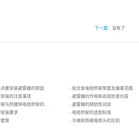
下一篇：
没有了
性点要安装避雷器的原因
铝合金电缆桥架厚度及偏差范围
·
器安装的注意事项
避雷器的作用和巡视检查内容
·
架与热镀锌电缆桥架的区别
避雷器的预防性试验
·
的安装要求
电缆桥架的选型标准
·
护套管
冷缩和热缩电缆头的区别
·