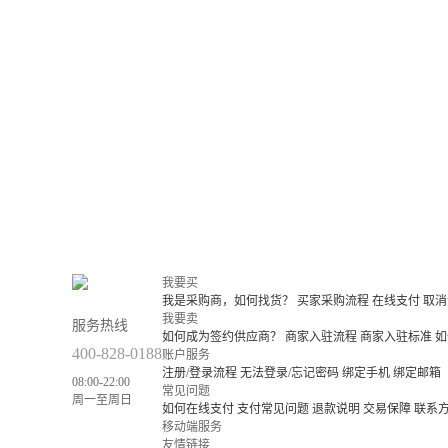
我要买
我是采购商，如何找货？
买家采购流程
在线支付
取消
我要卖
服务热线
如何成为签约供应商？
商家入驻流程
商家入驻标准
如
400-828-0188
账户服务
注册/登录流程
无法登录/忘记密码
绑定手机
绑定邮箱
08:00-22:00
常见问题
周一至周日
如何在线支付
支付常见问题
退款说明
交易保障
联系
移动端服务
友情链接