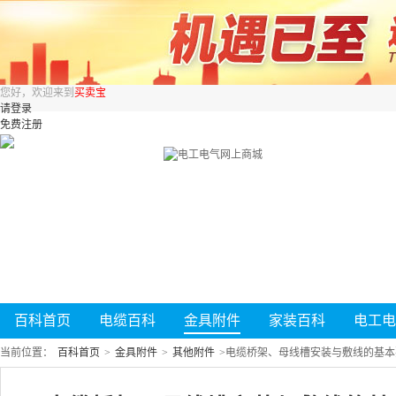
您好，欢迎来到
买卖宝
请登录
免费注册
百科首页
电缆百科
金具附件
家装百科
电工电
当前位置：
百科首页
>
金具附件
>
其他附件
>
电缆桥架、母线槽安装与敷线的基本