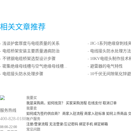
相关文章推荐
浅谈护套厚度与电缆质量的关系
JJC-1系列绝缘穿刺线
·
·
电缆桥架安装主要质量通病防治
电线接头防水处理方法
·
·
不锈钢电缆桥架选型设计步骤
10KV电缆头制作技术
·
·
密集绝缘母线槽与空气绝缘母线槽的区别及选用
避雷器的电气特性
·
·
电缆接头防水处理步骤
10千伏无间隙氧化锌避雷器
·
·
我要买
我是采购商，如何找货？
买家采购流程
在线支付
取消订单
我要卖
服务热线
如何成为签约供应商？
商家入驻流程
商家入驻标准
如何上传商品
400-828-0188
账户服务
注册/登录流程
无法登录/忘记密码
绑定手机
绑定邮箱
08:00-22:00
常见问题