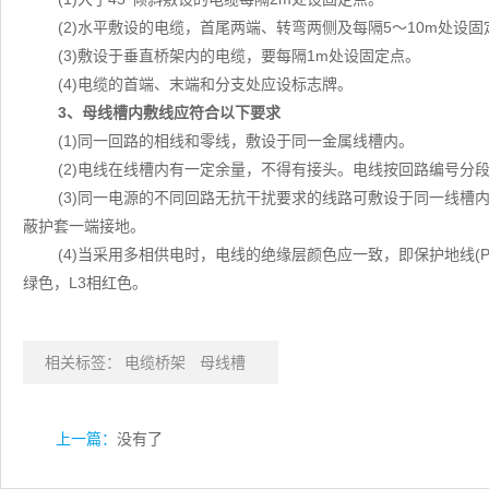
(2)水平敷设的电缆，首尾两端、转弯两侧及每隔5～10m处设固
(3)敷设于垂直桥架内的电缆，要每隔1m处设固定点。
(4)电缆的首端、末端和分支处应设标志牌。
3、母线槽内敷线应符合以下要求
(1)同一回路的相线和零线，敷设于同一金属线槽内。
(2)电线在线槽内有一定余量，不得有接头。电线按回路编号分
(3)同一电源的不同回路无抗干扰要求的线路可敷设于同一线槽
蔽护套一端接地。
(4)当采用多相供电时，电线的绝缘层颜色应一致，即保护地线(P
绿色，L3相红色。
相关标签：
电缆桥架
母线槽
上一篇：
没有了