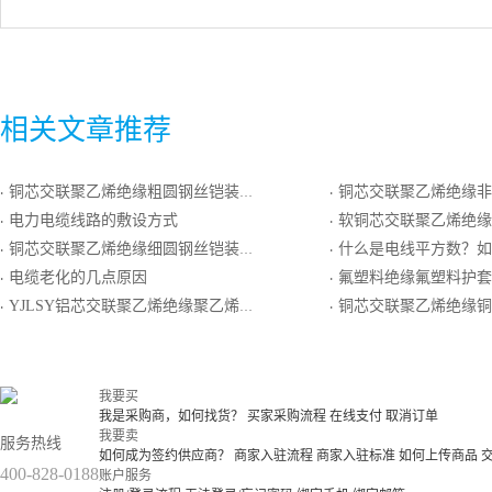
相关文章推荐
铜芯交联聚乙烯绝缘粗圆钢丝铠装聚氯乙烯护套电力电缆
铜芯交联聚乙烯绝缘非磁性金属带铠装聚乙烯
·
·
电力电缆线路的敷设方式
软铜芯交联聚乙烯绝缘铜丝编织屏蔽聚
·
·
铜芯交联聚乙烯绝缘细圆钢丝铠装聚氯乙烯护套电力电缆
什么是电线平方数？如何计
·
·
电缆老化的几点原因
氟塑料绝缘氟塑料护套
·
·
YJLSY铝芯交联聚乙烯绝缘聚乙烯护套电力电缆
铜芯交联聚乙烯绝缘铜带屏蔽聚氯
·
·
我要买
我是采购商，如何找货？
买家采购流程
在线支付
取消订单
我要卖
服务热线
如何成为签约供应商？
商家入驻流程
商家入驻标准
如何上传商品
400-828-0188
账户服务