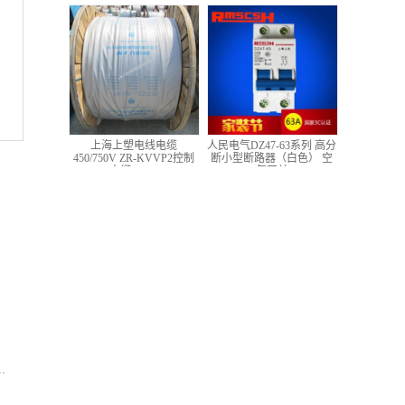
低压铜芯控制电缆
上海上塑电线电缆
人民电气DZ47-63系列 高分
450/750V ZR-KVVP2控制
断小型断路器（白色） 空
电缆 4*1.5
气开关