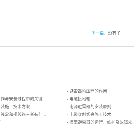
下一篇：
没有了
避雷器均压环的作用
·
作与安装过程中的关键点
电缆接地箱
·
安装施工技术方案
电源避雷器的安装原则
·
线盒和接线箱三者有什么区别
电缆穿刺线夹施工技术
·
槽
阀型避雷器的运行、维护及故障处理
·