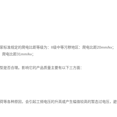
标准规定的爬电比距等级为：II级中等污秽地区：爬电比距20mm/kv；
：爬电比距31mm/kv；
型是否合理。影响它的产品质量主要有以下三方面：
荷等各种原因，会引起工频电压的升高或产生幅值较高的暂态过电压，避