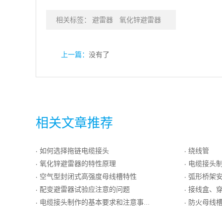
相关标签：
避雷器
氧化锌避雷器
上一篇：
没有了
相关文章推荐
如何选择拖链电缆接头
绕线管
·
·
氧化锌避雷器的特性原理
电缆接头制
·
·
空气型封闭式高强度母线槽特性
弧形桥架
·
·
配变避雷器试验应注意的问题
接线盒、穿
·
·
电缆接头制作的基本要求和注意事项
防火母线
·
·