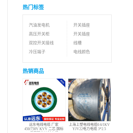
热门标签
汽油发电机
开关插座
高压开关柜
开关插座
双控开关接线
线槽
冷压端子
电线颜色
热销商品
远东电线电缆 厂家
上海上塑电线电缆0.6/1KV
450/750V KVV 二芯 国标
YJV22电力电缆 3*2.5