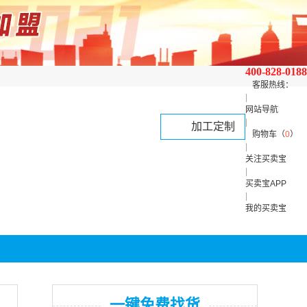
400-828-0188
客服热线：
|
网站导航
|
加工定制
购物车（
0
）
|
关注买卖宝
|
买卖宝APP
|
我的买卖宝
一键免费找货