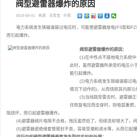
阀型避雷器爆炸的原因
2016-08-01
来源：买卖宝
分享：
电力系统发生铁磁谐振过电压时，可能使避雷器放电(FS型和F
而引起爆炸。
阀型避雷器爆炸的原因：
(1)在中性点不接地电力系统
此时，虽然避雷器所承受的电压小
能引起爆炸。
(2)电力系统发生铁磁谐振过
情况下动作的)，从而烧损其内部元
(3)当线路受雷击时，避雷器
住恢复电压而击穿时，则电弧重燃
阻烧坏，而引起避雷器爆炸。
(4)避雷器阀片电阻不合格，残压虽然低了，但续流却增大了，
(5)避雷器瓷绝缘套管密封不良，容易受潮和进水等，从而引起
运行中的阀型避雷器瓷套发生裂纹应如何处理：