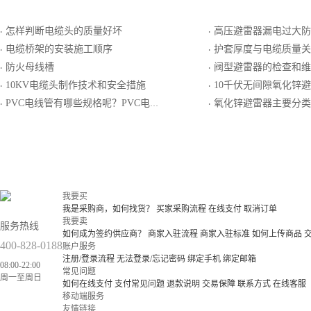
怎样判断电缆头的质量好坏
高压避雷器漏电过大防
·
·
电缆桥架的安装施工顺序
护套厚度与电缆质量关
·
·
防火母线槽
阀型避雷器的检查和维
·
·
10KV电缆头制作技术和安全措施
10千伏无间隙氧化锌避雷器
·
·
PVC电线管有哪些规格呢？PVC电线管有什么特点呢？
氧化锌避雷器主要分类
·
·
我要买
我是采购商，如何找货？
买家采购流程
在线支付
取消订单
我要卖
服务热线
如何成为签约供应商？
商家入驻流程
商家入驻标准
如何上传商品
400-828-0188
账户服务
注册/登录流程
无法登录/忘记密码
绑定手机
绑定邮箱
08:00-22:00
常见问题
周一至周日
如何在线支付
支付常见问题
退款说明
交易保障
联系方式
在线客服
移动端服务
友情链接