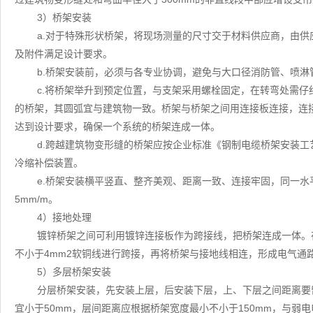
3）桥架安装
a.对于特殊形状桥架，将现场测量的尺寸交于材料供应商，由
及附件满足设计要求。
b.桥架安装前，必须与各专业协调，避免与大口径消防管、喷
c.将桥架举升到预定位置，与支架采用螺栓固定，在转弯处需
的桥架，其圆弧宜与建筑物一致。桥架与桥架之间用连接板连接，连
达到设计要求，确保一个系统的桥架连成一体。
d.跨越建筑物变形缝的桥架应按企业标准《钢制电缆桥架安装工
冷缩补偿装置。
e.桥架安装横平竖直、整齐美观、距离一致、连接牢固，同一水
5mm/m。
4）接地处理
镀锌桥架之间可利用镀锌连接板作为跨接线，把桥架连成一体。
不小于4mm2软铜线进行跨接，再将桥架与接地线相连，形成电气通
5）多层桥架安装
分层桥架安装，先安装上层，后安装下层，上、下层之间距离要
宜小于50mm，层间距离应根据桥架宽度最小不小于150mm，与弱电