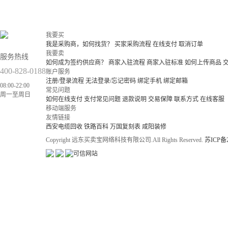
我要买
我是采购商，如何找货？
买家采购流程
在线支付
取消订单
我要卖
服务热线
如何成为签约供应商？
商家入驻流程
商家入驻标准
如何上传商品
400-828-0188
账户服务
注册/登录流程
无法登录/忘记密码
绑定手机
绑定邮箱
08:00-22:00
常见问题
周一至周日
如何在线支付
支付常见问题
退款说明
交易保障
联系方式
在线客服
移动端服务
友情链接
西安电缆回收
铁路百科
万国复刻表
咸阳装修
Copyright 远东买卖宝网络科技有限公司.All Rights Reserved.
苏ICP备2