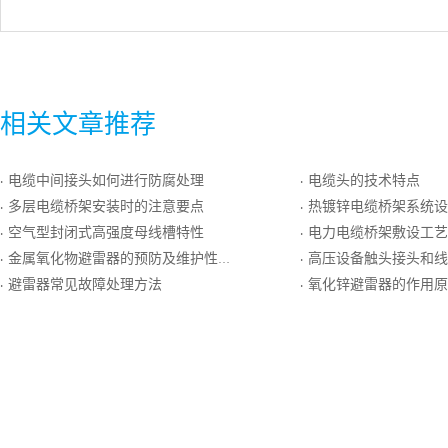
相关文章推荐
电缆中间接头如何进行防腐处理
电缆头的技术特点
·
·
多层电缆桥架安装时的注意要点
热镀锌电缆桥架系统设
·
·
空气型封闭式高强度母线槽特性
电力电缆桥架敷设工艺
·
·
金属氧化物避雷器的预防及维护性试验方法
高压设备触头接头和线
·
·
避雷器常见故障处理方法
氧化锌避雷器的作用原
·
·