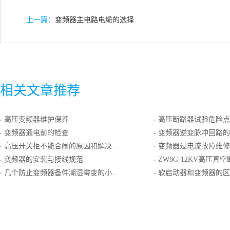
上一篇：
变频器主电路电缆的选择
相关文章推荐
高压变频器维护保养
高压断路器试验危险点分
·
·
变频器通电前的检查
变频器逆变脉冲回路的
·
·
高压开关柜不能合闸的原因和解决办法
变频器过电流故障维修
·
·
变频器的安装与接线规范
ZW8G-12KV高压真
·
·
几个防止变频器备件潮湿霉变的小妙招
软启动器和变频器的区
·
·