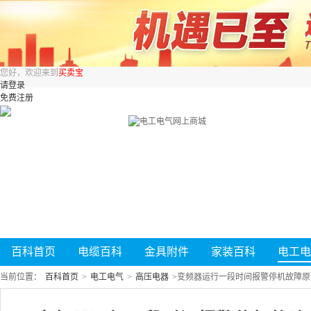
您好，欢迎来到
买卖宝
请登录
免费注册
百科首页
电缆百科
金具附件
家装百科
电工电
当前位置：
百科首页
>
电工电气
>
高压电器
>
变频器运行一段时间报警停机故障原