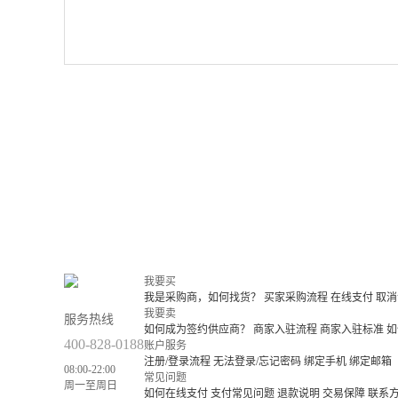
我要买
我是采购商，如何找货？
买家采购流程
在线支付
取消
我要卖
服务热线
如何成为签约供应商？
商家入驻流程
商家入驻标准
如
400-828-0188
账户服务
注册/登录流程
无法登录/忘记密码
绑定手机
绑定邮箱
08:00-22:00
常见问题
周一至周日
如何在线支付
支付常见问题
退款说明
交易保障
联系