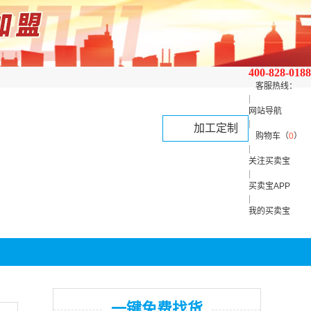
400-828-0188
客服热线：
|
网站导航
|
加工定制
购物车（
0
）
|
关注买卖宝
|
买卖宝APP
|
我的买卖宝
一键免费找货