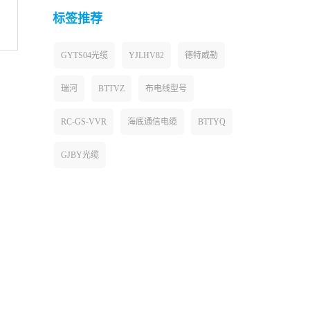
标签推荐
GYTS04光缆
YJLHV82
德特威勒
瑞河
BTTVZ
布电线型号
RC-GS-VVR
海底通信电缆
BTTYQ
GJBY光缆