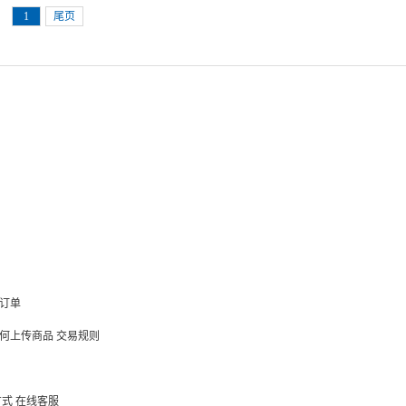
1
尾页
订单
何上传商品
交易规则
方式
在线客服