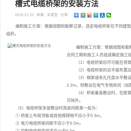
槽式电缆桥架的安装方法
2015-12-10
来源：买卖宝
分享：
编制施工方案：根据阅图和勘察记录，选定电缆桥架在不同建
组织。
编制施工方案：根据阅图和勘
合同工期和施工人员组成确定施工
（1）电缆桥架应尽可能在将
（2）电缆桥架的总平面布置
（3）梯架或有孔托盘水平敷设
2.2m。但敷设在电气专用房间（
（4）桥架垂直敷设时，在距第
可除外。
（5）电缆桥架多层敷设时其层间距离一般为：
① 桥架上布局顶板或其他障碍物不应小于0.3m。
② 电力电缆桥架间距不应小于0.3m。
③ 控制电缆桥架间不应小于0.2m。