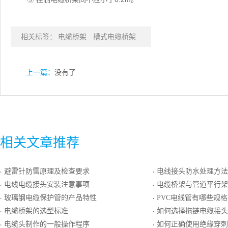
相关标签：
电缆桥架
槽式电缆桥架
上一篇：
没有了
相关文章推荐
避雷针防雷原理及检查要求
电线接头防水处理方法
·
·
电线电缆接头安装注意事项
电缆桥架与管道平行架
·
·
玻璃钢电缆保护管的产品特性
PVC电线管有哪些规格呢？PVC电
·
·
电缆桥架的选型标准
如何选择拖链电缆接头
·
·
电缆头制作的一般操作程序
如何正确使用绝缘穿刺
·
·