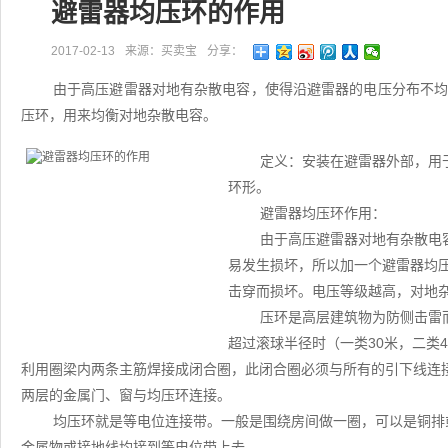
避雷器均压环的作用
2017-02-13
来源：买卖宝
分享：
由于高压避雷器对地有杂散电容，使得沿避雷器的电压分布不
压环，用来均衡对地杂散电容。
定义：安装在避雷器外部，用
环形。
避雷器均压环作用：
由于高压避雷器对地有杂散电
易发生损坏，所以加一个避雷器均
击穿而损坏。电压等级越高，对地
压环是高层建筑物为防侧击雷
超过滚球半径时（一类30米，二类
利用圈梁内两条主筋焊接成闭合圈，此闭合圈必须与所有的引下线连
两层的金属门、窗与均压环连接。
均压环就是等电位连接带。一般是围绕房间做一圈，可以是铜排
金属物或接地线均接到等电位带上去。