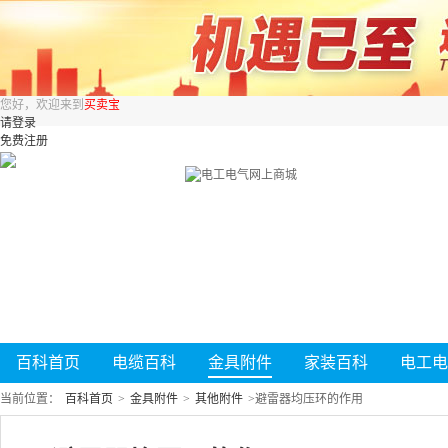
您好，欢迎来到
买卖宝
请登录
免费注册
百科首页
电缆百科
金具附件
家装百科
电工电
当前位置：
百科首页
>
金具附件
>
其他附件
>
避雷器均压环的作用