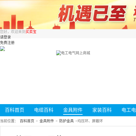
您好，欢迎来到
买卖宝
请登录
免费注册
百科首页
电缆百科
金具附件
家装百科
电工电
当前位置：
百科首页
>
金具附件
>
防护金具
>
均压环、屏蔽环