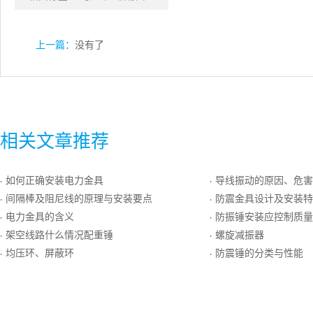
上一篇：
没有了
相关文章推荐
如何正确安装电力金具
导线振动的原因、危害
·
·
间隔棒及阻尼线的原理与安装要点
防震金具设计及安装特
·
·
电力金具的含义
防振锤安装应控制质量
·
·
架空线路什么情况配重锤
螺旋减振器
·
·
均压环、屏蔽环
防震锤的分类与性能
·
·