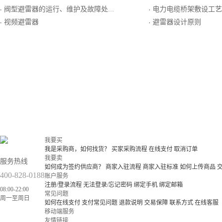
阀型避雷器的运行、维护及故障处理
电力电缆桥架敷设工艺
·
·
视频避雷器
避雷器设计原则
·
·
我要买
我是采购商，如何找货？
买家采购流程
在线支付
取消订单
我要卖
服务热线
如何成为签约供应商？
商家入驻流程
商家入驻标准
如何上传商品
400-828-0188
账户服务
注册/登录流程
无法登录/忘记密码
绑定手机
绑定邮箱
08:00-22:00
常见问题
周一至周日
如何在线支付
支付常见问题
退款说明
交易保障
联系方式
在线客服
移动端服务
友情链接